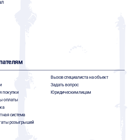
ал
пателям
Вызов специалиста на объект
и
Задать вопрос
я покупки
Юридическим лицам
ы оплаты
ка
тная система
таты розыгрышей