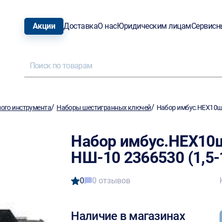
Акции
Доставка
О нас
Юридическим лицам
Сервисн
/
/
ого инструмента
Наборы шестигранных ключей
Набор имбус.HEX10ш
Набор имбус.HEX10
НШ-10 2366530 (1,5
0
0 отзывов
Наличие в магазинах