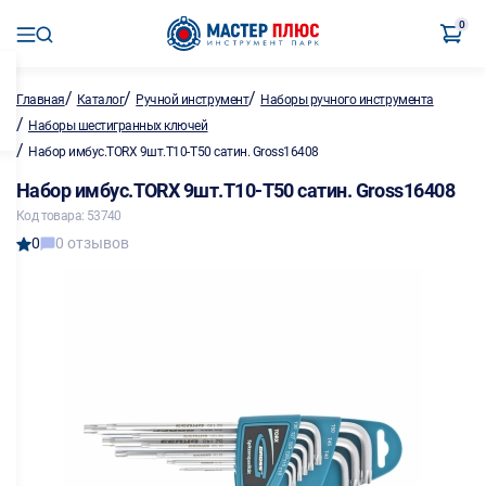
0
/
/
/
Главная
Каталог
Ручной инструмент
Наборы ручного инструмента
/
Наборы шестигранных ключей
/
Набор имбус.TORX 9шт.T10-T50 сатин. Gross16408
Набор имбус.TORX 9шт.T10-T50 сатин. Gross16408
Код товара: 53740
0
0 отзывов