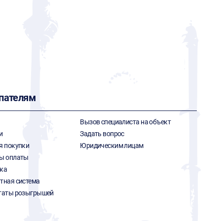
пателям
Вызов специалиста на объект
и
Задать вопрос
я покупки
Юридическим лицам
ы оплаты
ка
тная система
таты розыгрышей