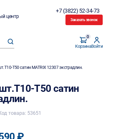
+7 (3822) 52-34-73
ый центр
Заказать звонок
0
Корзина
Войти
т.T10-T50 сатин MATRIX 12307 экстрадлин.
шт.T10-T50 сатин
адлин.
Код товара: 53651
590 ₽