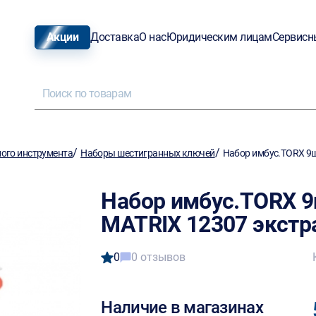
Акции
Доставка
О нас
Юридическим лицам
Сервисн
/
/
ого инструмента
Наборы шестигранных ключей
Набор имбус.TORX 9ш
Набор имбус.TORX 9
MATRIX 12307 экстр
0
0 отзывов
Наличие в магазинах