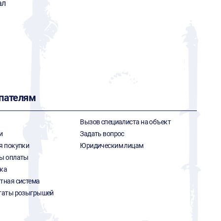
ал
пателям
Вызов специалиста на объект
и
Задать вопрос
я покупки
Юридическим лицам
ы оплаты
ка
тная система
таты розыгрышей