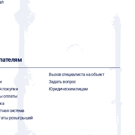
ал
пателям
Вызов специалиста на объект
и
Задать вопрос
я покупки
Юридическим лицам
ы оплаты
ка
тная система
таты розыгрышей