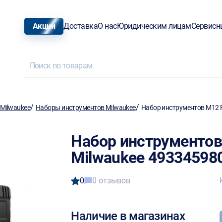
Акции
Доставка
О нас
Юридическим лицам
Сервисн
/
/
Milwaukee
Наборы инструментов Milwaukee
Набор инструментов M12 
Набор инструменто
Milwaukee 49334598
0
0 отзывов
Наличие в магазинах