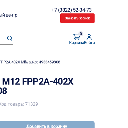
+7 (3822) 52-34-73
ый центр
Заказать звонок
0
Корзина
Войти
FPP2A-402X Milwaukee 4933459808
в M12 FPP2A-402X
08
Код товара: 71329
Добавить в корзину