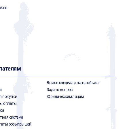
ukee
пателям
Вызов специалиста на объект
и
Задать вопрос
я покупки
Юридическим лицам
ы оплаты
ка
тная система
таты розыгрышей