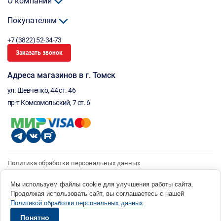
О компании
Покупателям
+7 (3822) 52-34-73
Заказать звонок
Адреса магазинов в г. Томск
ул. Шевченко, 44 ст. 46
пр-т Комсомольский, 7 ст. 6
Политика обработки персональных данных
Согласие на обработку персональных данных
Согласие на получение рассылки
Мы используем файлы cookie для улучшения работы сайта.
Продолжая использовать сайт, вы соглашаетесь с нашей
© 1996 - 2026 инструмент парк «Мастер Плюс» Россия, г. Томск, ул. Шевченко, 44 ст. 46, (3822) 52-34-
Политикой обработки персональных данных
.
73 okp@masterplus.tomsk.ru ИП Брусницын Д.Н. ИНН 701700002741
Разработано в Sibcode.team
Понятно