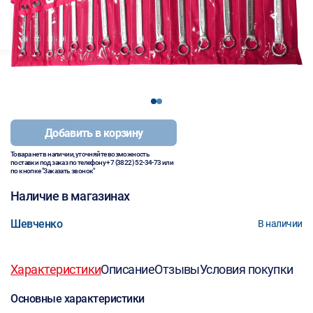
1
2
Добавить в корзину
Товара нет в наличии, уточняйте возможность
поставки под заказ по телефону
+7 (3822) 52-34-73
или
по кнопке "Заказать звонок"
Наличие в магазинах
Шевченко
В наличии
Характеристики
Описание
Отзывы
Условия покупки
Основные характеристики