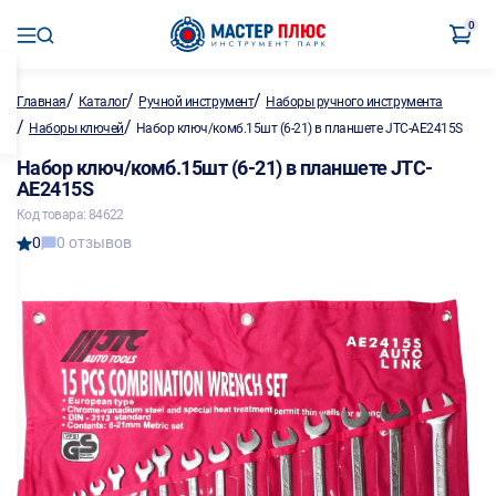
0
/
/
/
Главная
Каталог
Ручной инструмент
Наборы ручного инструмента
/
/
Наборы ключей
Набор ключ/комб.15шт (6-21) в планшете JTC-AE2415S
Набор ключ/комб.15шт (6-21) в планшете JTC-
AE2415S
Код товара: 84622
0
0 отзывов