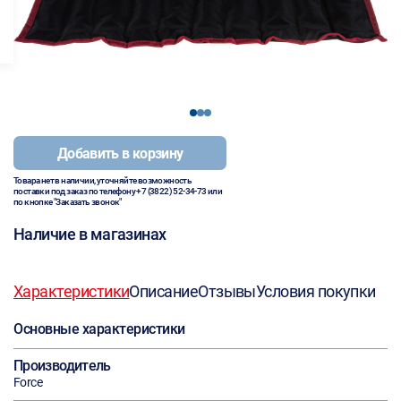
1
2
3
Добавить в корзину
Товара нет в наличии, уточняйте возможность
поставки под заказ по телефону
+7 (3822) 52-34-73
или
по кнопке "Заказать звонок"
Наличие в магазинах
Характеристики
Описание
Отзывы
Условия покупки
Основные характеристики
Производитель
Force