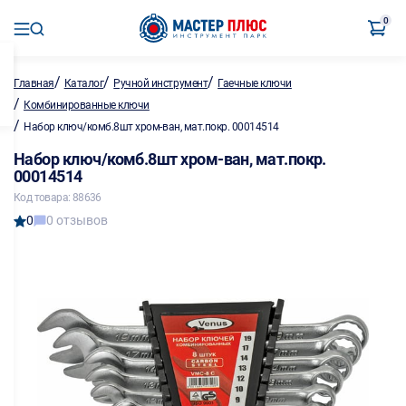
0
/
/
/
Главная
Каталог
Ручной инструмент
Гаечные ключи
/
Комбинированные ключи
/
Набор ключ/комб.8шт хром-ван, мат.покр. 00014514
Набор ключ/комб.8шт хром-ван, мат.покр.
00014514
Код товара: 88636
0
0 отзывов