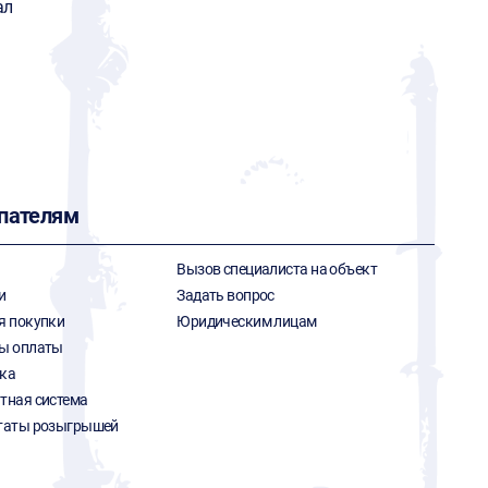
ал
пателям
Вызов специалиста на объект
и
Задать вопрос
я покупки
Юридическим лицам
ы оплаты
ка
тная система
таты розыгрышей