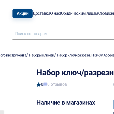
Акции
Доставка
О нас
Юридическим лицам
Сервисн
/
/
ого инструмента
Наборы ключей
Набор ключ/разрезн. НКР-3Р Арсен
Набор ключ/разрезн
0
0 отзывов
Наличие в магазинах