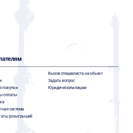
пателям
Вызов специалиста на объект
и
Задать вопрос
я покупки
Юридическим лицам
ы оплаты
ка
тная система
таты розыгрышей