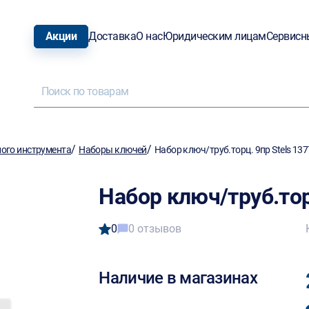
Акции
Доставка
О нас
Юридическим лицам
Сервисн
/
/
ого инструмента
Наборы ключей
Набор ключ/труб.торц. 9пр Stels 13
Набор ключ/труб.тор
0
0 отзывов
Наличие в магазинах