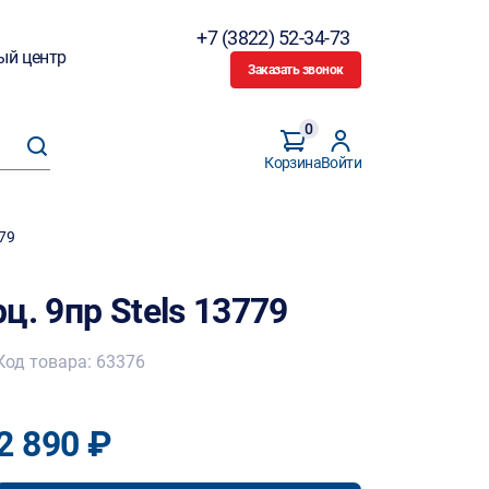
+7 (3822) 52-34-73
ый центр
Заказать звонок
0
Корзина
Войти
779
ц. 9пр Stels 13779
Код товара: 63376
2 890 ₽