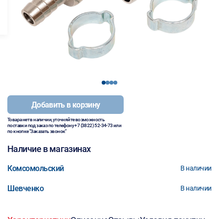
1
2
3
4
Добавить в корзину
Товара нет в наличии, уточняйте возможность
поставки под заказ по телефону
+7 (3822) 52-34-73
или
по кнопке "Заказать звонок"
Наличие в магазинах
Комсомольский
В наличии
Шевченко
В наличии