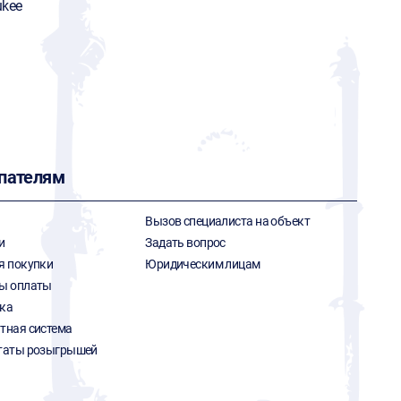
ukee
пателям
Вызов специалиста на объект
и
Задать вопрос
я покупки
Юридическим лицам
ы оплаты
ка
тная система
таты розыгрышей