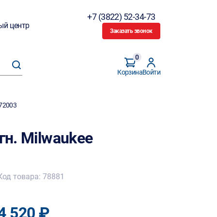
+7 (3822) 52-34-73
ый центр
Заказать звонок
0
Корзина
Войти
472003
гн. Milwaukee
Код товара: 78881
4 520 ₽