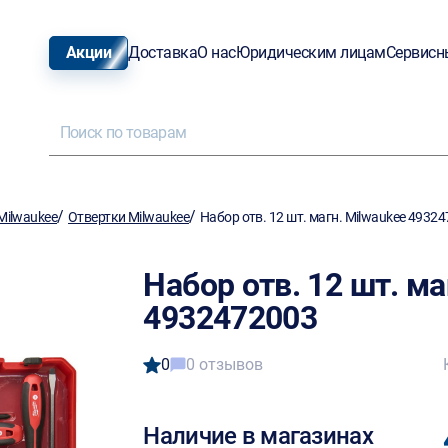
Акции
Доставка
О нас
Юридическим лицам
Сервисн
/
/
Milwaukee
Отвертки Milwaukee
Набор отв. 12 шт. магн. Milwaukee 4932
Набор отв. 12 шт. ма
4932472003
0
0 отзывов
Наличие в магазинах