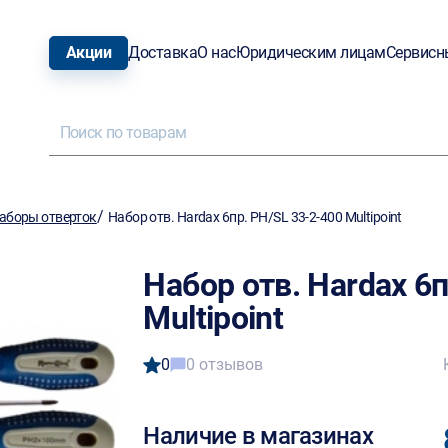
Акции
Доставка
О нас
Юридическим лицам
Сервисн
/
аборы отверток
Набор отв. Hardax 6пр. PH/SL 33-2-400 Multipoint
Набор отв. Hardax 6п
Multipoint
0
0 отзывов
Наличие в магазинах