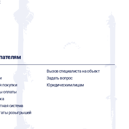
x
пателям
Вызов специалиста на объект
и
Задать вопрос
я покупки
Юридическим лицам
ы оплаты
ка
тная система
таты розыгрышей