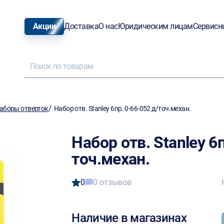
Акции
Доставка
О нас
Юридическим лицам
Сервисн
/
аборы отверток
Набор отв. Stanley 6пр. 0-66-052 д/точ.механ.
Набор отв. Stanley 6п
точ.механ.
0
0 отзывов
Наличие в магазинах