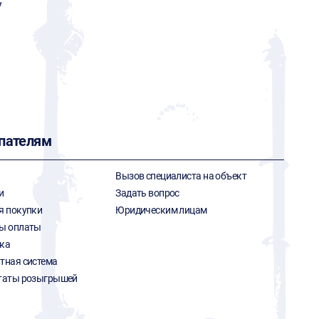
y
пателям
Вызов специалиста на объект
и
Задать вопрос
я покупки
Юридическим лицам
ы оплаты
ка
тная система
таты розыгрышей