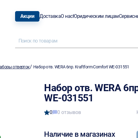
Акции
Доставка
О нас
Юридическим лицам
Сервисн
/
аборы отверток
Набор отв. WERA 6пр. Kraftform Comfort WE-031551
Набор отв. WERA 6пр
WE-031551
0
0 отзывов
Наличие в магазинах