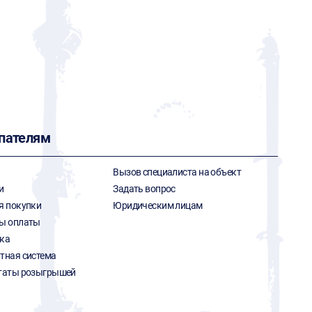
пателям
Вызов специалиста на объект
и
Задать вопрос
я покупки
Юридическим лицам
ы оплаты
ка
тная система
таты розыгрышей