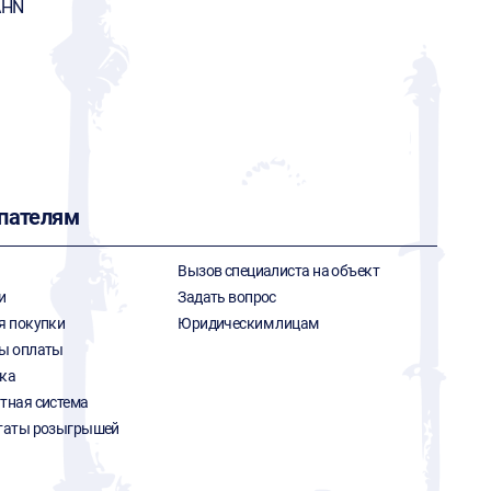
AHN
пателям
Вызов специалиста на объект
и
Задать вопрос
я покупки
Юридическим лицам
ы оплаты
ка
тная система
таты розыгрышей