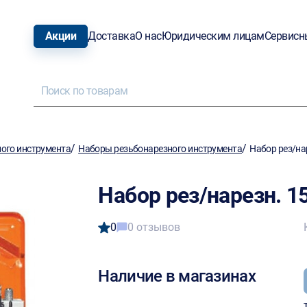
Акции
Доставка
О нас
Юридическим лицам
Сервисн
/
/
ого инструмента
Наборы резьбонарезного инструмента
Набор рез/на
Набор рез/нарезн. 
0
0 отзывов
Наличие в магазинах