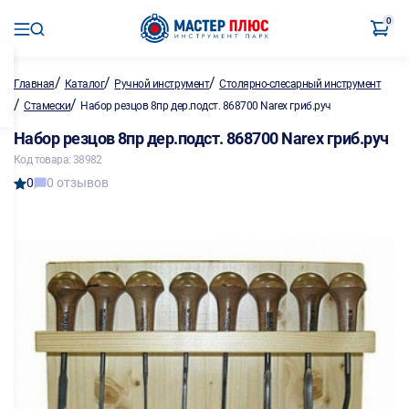
0
/
/
/
Главная
Каталог
Ручной инструмент
Столярно-слесарный инструмент
/
/
Стамески
Набор резцов 8пр дер.подст. 868700 Narex гриб.руч
Набор резцов 8пр дер.подст. 868700 Narex гриб.руч
Код товара: 38982
0
0 отзывов