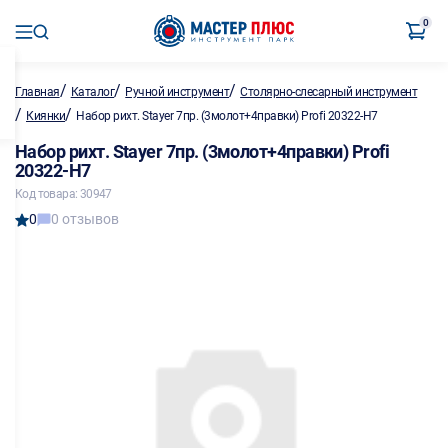
0
/
/
/
Главная
Каталог
Ручной инструмент
Столярно-слесарный инструмент
/
/
Киянки
Набор рихт. Stayer 7пр. (3молот+4правки) Profi 20322-H7
Набор рихт. Stayer 7пр. (3молот+4правки) Profi
20322-H7
Код товара: 30947
0
0 отзывов