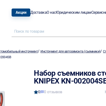
Акции
Доставка
О нас
Юридическим лицам
Сервисн
/
/
томобильный инструмент
Инструмент для авторемонта (съемники)
С
002004SB
Набор съемников сто
KNIPEX KN-002004S
0
0 отзывов