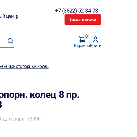
+7 (3822) 52-34-73
ый центр
Заказать звонок
0
Корзина
Войти
ъемники стопорных колец
порн. колец 8 пр.
B
Код товара: 73096