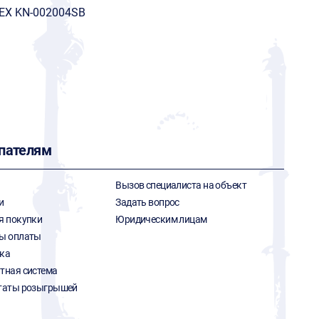
PEX KN-002004SB
пателям
Вызов специалиста на объект
и
Задать вопрос
я покупки
Юридическим лицам
ы оплаты
ка
тная система
таты розыгрышей