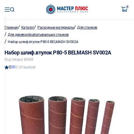
0
/
/
/
Главная
Каталог
Расходные материалы
Для станков
/
Для деревообрабатывающих станков
/
Набор шлиф.втулок Р80-5 BELMASH SV002A
Набор шлиф.втулок Р80-5 BELMASH SV002A
Код товара: 80849
0
0 отзывов