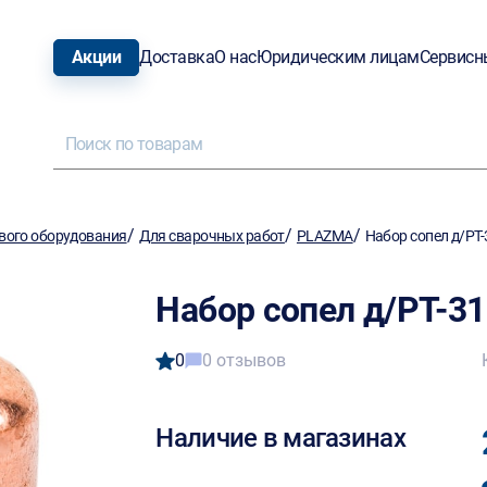
Акции
Доставка
О нас
Юридическим лицам
Сервисн
/
/
/
вого оборудования
Для сварочных работ
PLAZMA
Набор сопел д/PT-3
Набор сопел д/PT-31
0
0 отзывов
Наличие в магазинах