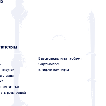
IS
пателям
Вызов специалиста на объект
и
Задать вопрос
я покупки
Юридическим лицам
ы оплаты
ка
тная система
таты розыгрышей