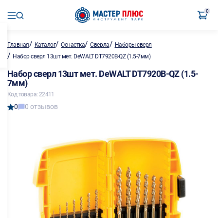
0
/
/
/
/
Главная
Каталог
Оснастка
Сверла
Наборы сверл
/
Набор сверл 13шт мет. DeWALT DT7920B-QZ (1.5-7мм)
Набор сверл 13шт мет. DeWALT DT7920B-QZ (1.5-
7мм)
Код товара: 22411
0
0 отзывов