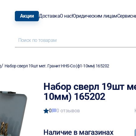
Акции
Доставка
О нас
Юридическим лицам
Сервисн
/
л
Набор сверл 19шт мет. Гранит HHS-Co (ф1-10мм) 165202
Набор сверл 19шт ме
10мм) 165202
0
0 отзывов
Наличие в магазинах