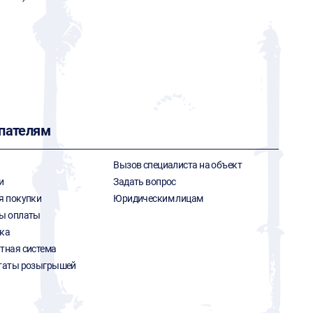
пателям
Вызов специалиста на объект
и
Задать вопрос
я покупки
Юридическим лицам
ы оплаты
ка
тная система
таты розыгрышей