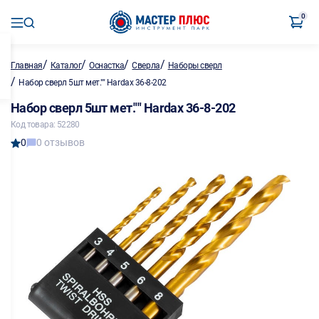
0
/
/
/
/
Главная
Каталог
Оснастка
Сверла
Наборы сверл
/
Набор сверл 5шт мет."" Hardax 36-8-202
Набор сверл 5шт мет."" Hardax 36-8-202
Код товара: 52280
0
0 отзывов