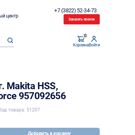
+7 (3822) 52-34-73
ый центр
Заказать звонок
0
Корзина
Войти
. Makita HSS,
orce 957092656
Код товара: 51207
Добавить в корзину