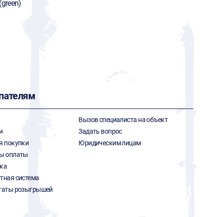
(green)
пателям
Вызов специалиста на объект
и
Задать вопрос
я покупки
Юридическим лицам
ы оплаты
ка
тная система
таты розыгрышей