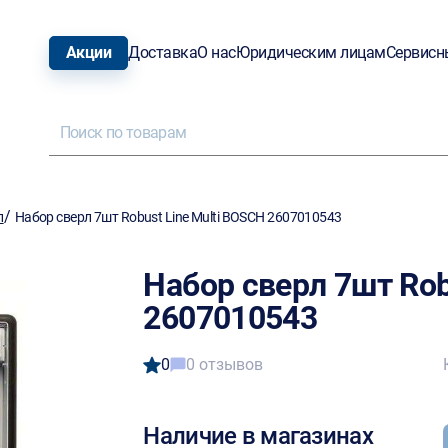
Акции
Доставка
О нас
Юридическим лицам
Сервисн
/
л
Набор сверл 7шт Robust Line Multi BOSCH 2607010543
Набор сверл 7шт Rob
2607010543
0
0 отзывов
Наличие в магазинах