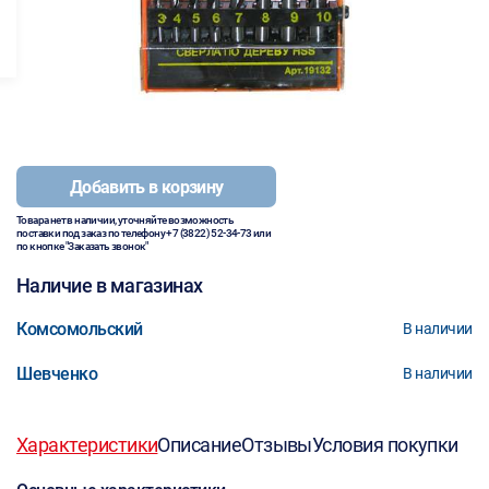
Добавить в корзину
Товара нет в наличии, уточняйте возможность
поставки под заказ по телефону
+7 (3822) 52-34-73
или
по кнопке "Заказать звонок"
Наличие в магазинах
Комсомольский
В наличии
Шевченко
В наличии
Характеристики
Описание
Отзывы
Условия покупки