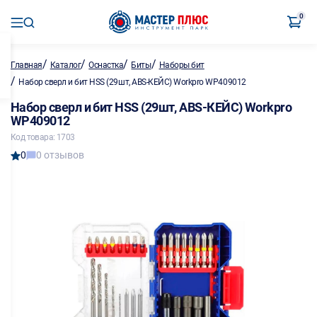
0
/
/
/
/
Главная
Каталог
Оснастка
Биты
Наборы бит
/
Набор сверл и бит HSS (29шт, ABS-КЕЙС) Workpro WP409012
Набор сверл и бит HSS (29шт, ABS-КЕЙС) Workpro
WP409012
Код товара: 1703
0
0 отзывов