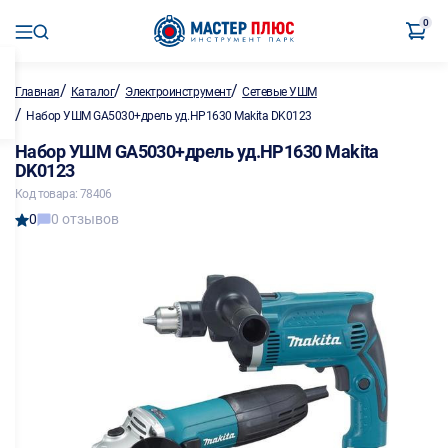
0
/
/
/
Главная
Каталог
Электроинструмент
Сетевые УШМ
/
Набор УШМ GA5030+дрель уд.HP1630 Makita DK0123
Набор УШМ GA5030+дрель уд.HP1630 Makita
DK0123
Код товара: 78406
0
0 отзывов