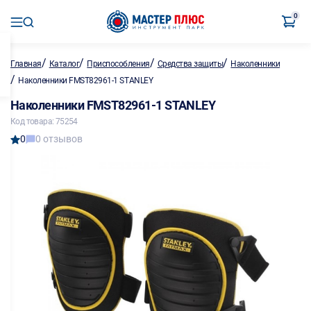
0
/
/
/
/
Главная
Каталог
Приспособления
Средства защиты
Наколенники
/
Наколенники FMST82961-1 STANLEY
Наколенники FMST82961-1 STANLEY
Код товара: 75254
0
0 отзывов