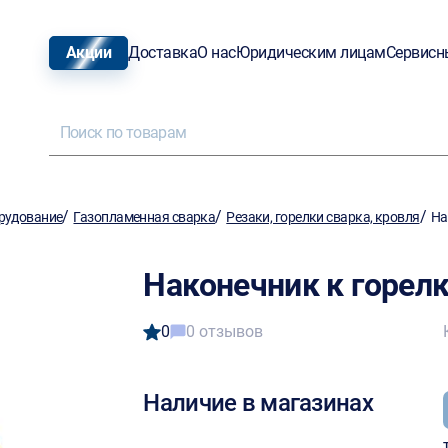
Акции
Доставка
О нас
Юридическим лицам
Сервисн
/
/
/
рудование
Газопламенная сварка
Резаки, горелки сварка, кровля
На
Наконечник к горел
0
0 отзывов
Наличие в магазинах