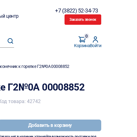
+7 (3822) 52-34-73
ый центр
Заказать звонок
0
Корзина
Войти
конечник к горелке Г2№0А 00008852
ке Г2№0А 00008852
Код товара: 42742
Добавить в корзину
Товара нет в наличии, уточняйте возможность поставки под