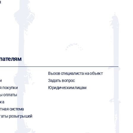
я
пателям
Вызов специалиста на объект
и
Задать вопрос
я покупки
Юридическим лицам
ы оплаты
ка
тная система
таты розыгрышей