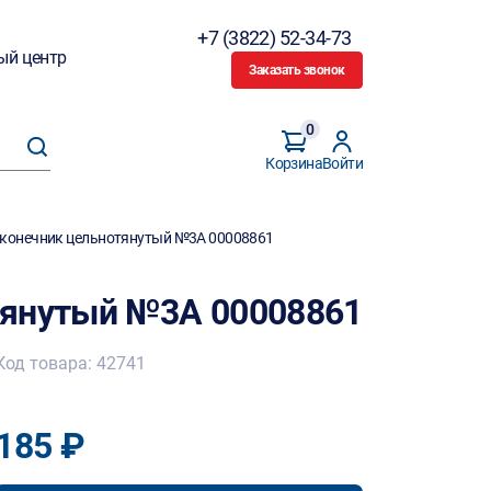
+7 (3822) 52-34-73
ый центр
Заказать звонок
0
Корзина
Войти
конечник цельнотянутый №3А 00008861
тянутый №3А 00008861
Код товара: 42741
185 ₽