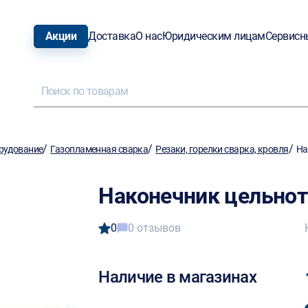
Акции
Доставка
О нас
Юридическим лицам
Сервисн
/
/
/
рудование
Газопламенная сварка
Резаки, горелки сварка, кровля
На
Наконечник цельно
0
0 отзывов
Наличие в магазинах