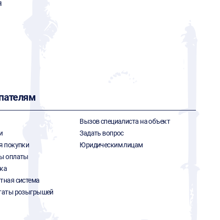
я
пателям
Вызов специалиста на объект
и
Задать вопрос
я покупки
Юридическим лицам
ы оплаты
ка
тная система
таты розыгрышей