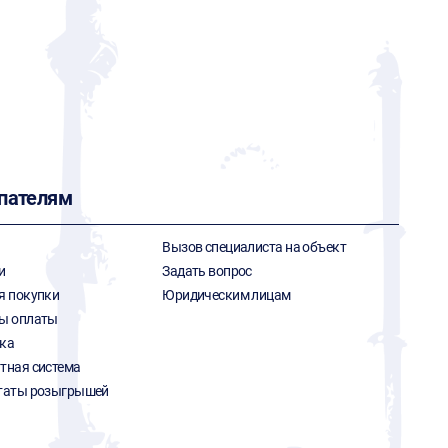
пателям
Вызов специалиста на объект
и
Задать вопрос
я покупки
Юридическим лицам
ы оплаты
ка
тная система
таты розыгрышей