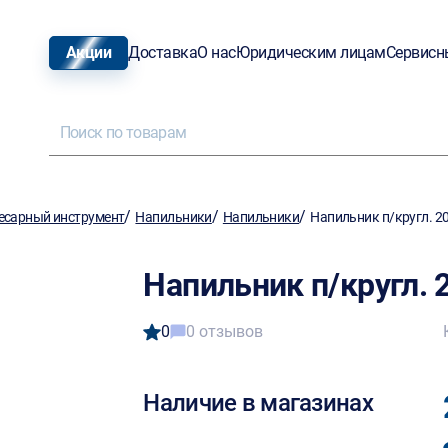
Акции
Доставка
О нас
Юридическим лицам
Сервисн
/
/
/
есарный инструмент
Напильники
Напильники
Напильник п/кругл. 2
Напильник п/кругл. 
0
0 отзывов
Наличие в магазинах