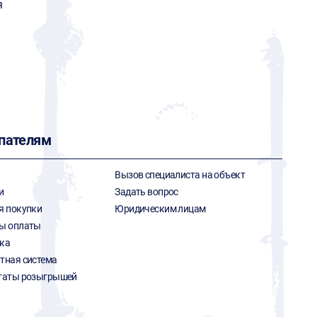
я
пателям
Вызов специалиста на объект
и
Задать вопрос
я покупки
Юридическим лицам
ы оплаты
ка
тная система
таты розыгрышей