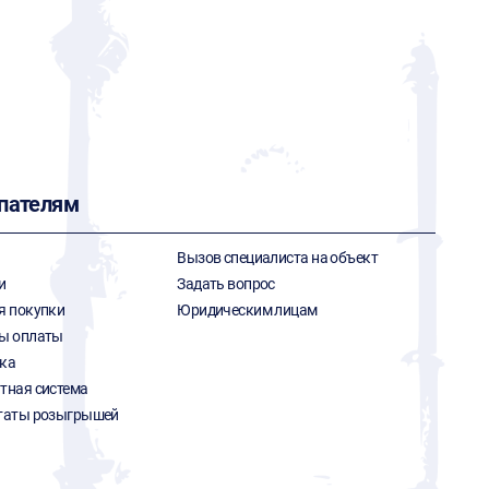
пателям
Вызов специалиста на объект
и
Задать вопрос
я покупки
Юридическим лицам
ы оплаты
ка
тная система
таты розыгрышей