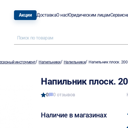
Акции
Доставка
О нас
Юридическим лицам
Сервисн
/
/
/
есарный инструмент
Напильники
Напильники
Напильник плоск. 20
Напильник плоск. 2
0
0 отзывов
Наличие в магазинах