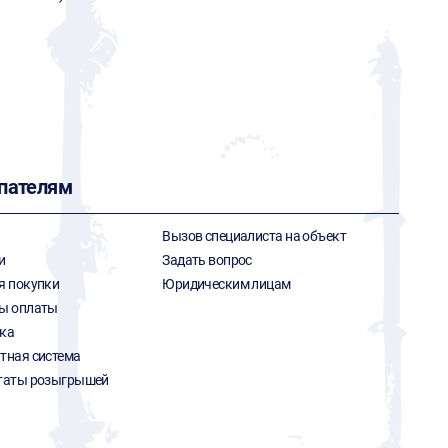
пателям
Вызов специалиста на объект
и
Задать вопрос
я покупки
Юридическим лицам
ы оплаты
ка
тная система
таты розыгрышей