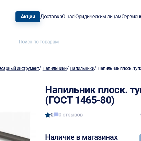
Акции
Доставка
О нас
Юридическим лицам
Сервисн
/
/
/
есарный инструмент
Напильники
Напильники
Напильник плоск. туп
Напильник плоск. т
(ГОСТ 1465-80)
0
0 отзывов
Наличие в магазинах