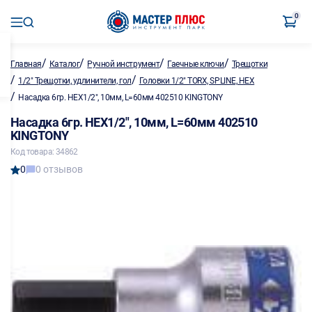
0
/
/
/
/
Главная
Каталог
Ручной инструмент
Гаечные ключи
Трещотки
/
/
1/2" Трещотки, удлинители, гол
Головки 1/2" TORX, SPLINE, HEX
/
Насадка 6гр. HEX1/2", 10мм, L=60мм 402510 KINGTONY
Насадка 6гр. HEX1/2", 10мм, L=60мм 402510
KINGTONY
Код товара: 34862
0
0 отзывов