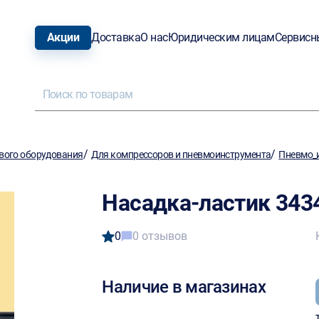
Акции
Доставка
О нас
Юридическим лицам
Сервисн
/
/
вого оборудования
Для компрессоров и пневмоинструмента
Пневмо_
Насадка-ластик 343
0
0 отзывов
Наличие в магазинах