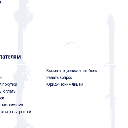
я
пателям
Вызов специалиста на объект
и
Задать вопрос
я покупки
Юридическим лицам
ы оплаты
ка
тная система
таты розыгрышей