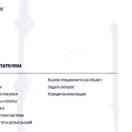
ld
пателям
Вызов специалиста на объект
и
Задать вопрос
я покупки
Юридическим лицам
ы оплаты
ка
тная система
таты розыгрышей