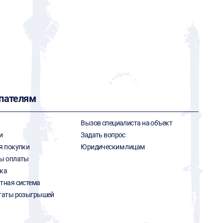
пателям
Вызов специалиста на объект
и
Задать вопрос
я покупки
Юридическим лицам
ы оплаты
ка
тная система
таты розыгрышей