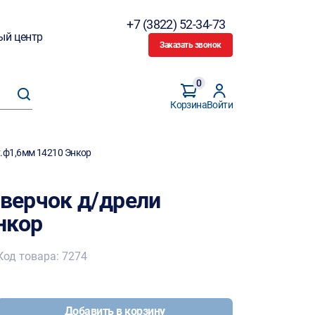
+7 (3822) 52-34-73
ый центр
Заказать звонок
0
Корзина
Войти
.ф1,6мм 14210 Энкор
верчок д/дрели
нкор
Код товара: 7274
Добавить в корзину