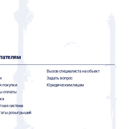
пателям
Вызов специалиста на объект
и
Задать вопрос
я покупки
Юридическим лицам
ы оплаты
ка
тная система
таты розыгрышей