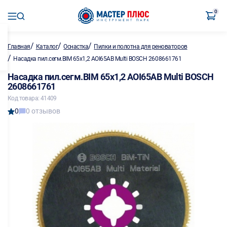
0
/
/
/
Главная
Каталог
Оснастка
Пилки и полотна для реноваторов
/
Насадка пил.сегм.BIM 65х1,2 AOI65AB Multi BOSCH 2608661761
Насадка пил.сегм.BIM 65х1,2 AOI65AB Multi BOSCH
2608661761
Код товара: 41409
0
0 отзывов