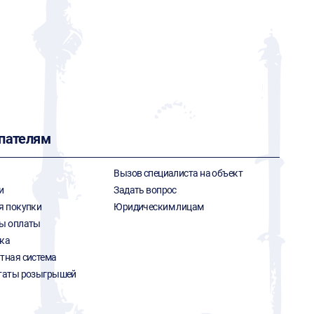
пателям
Вызов специалиста на объект
и
Задать вопрос
я покупки
Юридическим лицам
ы оплаты
ка
тная система
таты розыгрышей