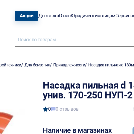
Акции
Доставка
О нас
Юридическим лицам
Сервисн
/
/
/
вой техники
Для бензопил
Принадлежности
Насадка пильная d 180мм
Насадка пильная d 1
унив. 170-250 НУП-2
0
0 отзывов
Наличие в магазинах