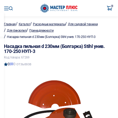
0
/
/
/
Главная
Каталог
Расходные материалы
Для садовой техники
/
/
Для бензопил
Принадлежности
/
Насадка пильная d 230мм (Болгарка) Stihl унив. 170-250 НУП-3
Насадка пильная d 230мм (Болгарка) Stihl унив.
170-250 НУП-3
Код товара: 67269
0
0 отзывов