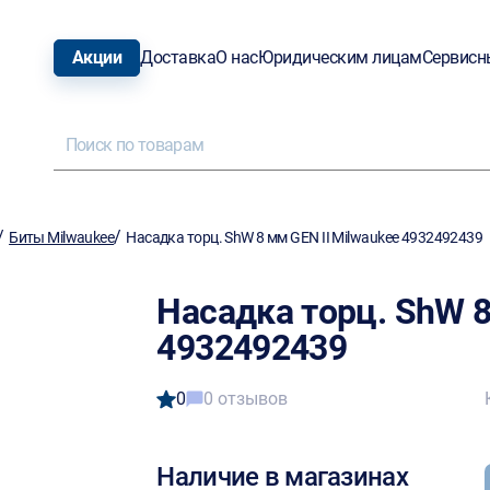
Акции
Доставка
О нас
Юридическим лицам
Сервисн
/
/
Биты Milwaukee
Насадка торц. ShW 8 мм GEN II Milwaukee 4932492439
Насадка торц. ShW 8
4932492439
0
0 отзывов
Наличие в магазинах