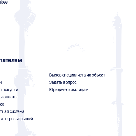
ukee
пателям
Вызов специалиста на объект
и
Задать вопрос
я покупки
Юридическим лицам
ы оплаты
ка
тная система
таты розыгрышей