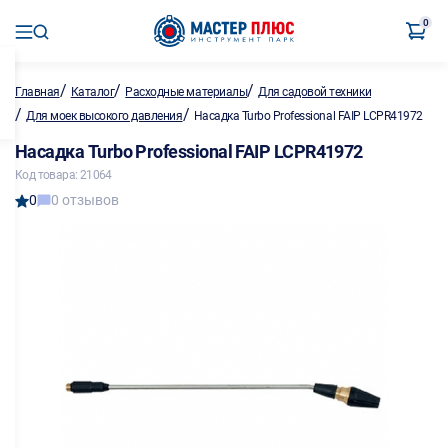
0
/
/
/
Главная
Каталог
Расходные материалы
Для садовой техники
/
/
Для моек высокого давления
Насадка Turbo Professional FAIP LCPR41972
Насадка Turbo Professional FAIP LCPR41972
Код товара: 21064
0
0 отзывов