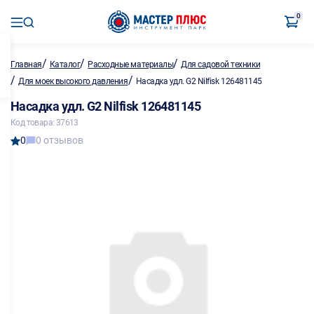
0
/
/
/
Главная
Каталог
Расходные материалы
Для садовой техники
/
/
Для моек высокого давления
Насадка удл. G2 Nilfisk 126481145
Насадка удл. G2 Nilfisk 126481145
Код товара: 37613
0
0 отзывов