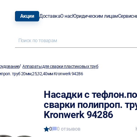
Акции
Доставка
О нас
Юридическим лицам
Сервисн
/
рудование
Аппараты для сварки пластиковых труб
проп. труб 20мм,25,32,40мм Kronwerk 94286
Насадки с тефлон.п
сварки полипроп. тр
Kronwerk 94286
0
0 отзывов