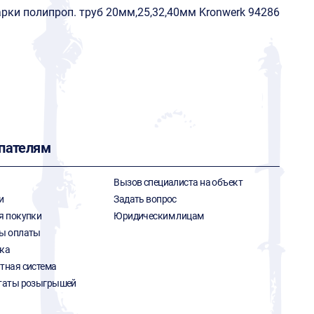
рки полипроп. труб 20мм,25,32,40мм Kronwerk 94286
пателям
Вызов специалиста на объект
и
Задать вопрос
я покупки
Юридическим лицам
ы оплаты
ка
тная система
таты розыгрышей